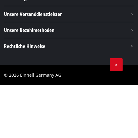
FAQs
TikTok
Rücksendungen / Widerruf
Unsere Versanddienstleister
Pinterest
Verpackungsrichtlinien
Linkedin
Unsere Bezahlmethoden
Hinweise zur Batterieentsorgung
Vertrag widerrufen
Rechtliche Hinweise
AGB
Datenschutz
© 2026 Einhell Germany AG
Impressum
Compliance
Verbraucherhinweise
Barrierefreiheits-Erklärung