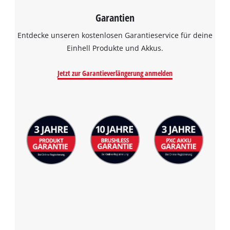
visitor. The website owner needs to setup
Garantien
the site with their CMP to add this content
to the list of technologies used.
Entdecke unseren kostenlosen Garantieservice für deine
Powered by
Usercentrics Consent
Einhell Produkte und Akkus.
Management Platform
Jetzt zur Garantieverlängerung anmelden