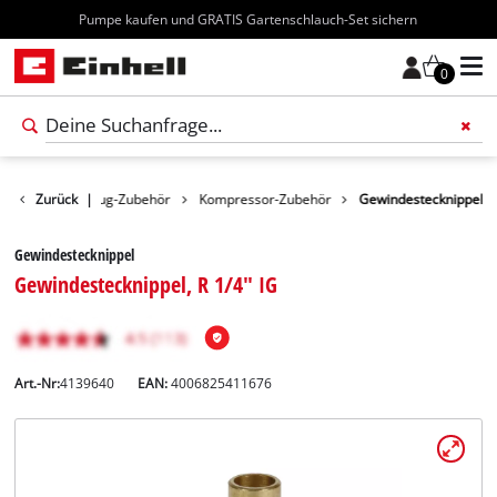
Kostenloser Versand ab 70€
0
ehör
Zurück
Werkzeug-Zubehör
|
Kompressor-Zubehör
Gewindestecknippel
Gewindestecknippel
Gewindestecknippel, R 1/4" IG
Art.-Nr:
4139640
EAN:
4006825411676