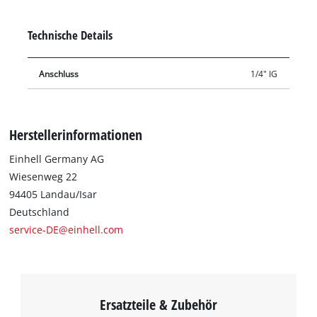
Verwendung beim Bau von Druckluft-Schläuchen, zum
Beispiel als Druckluftverlängerungsleitung, Wandanschluss
Technische Details
oder zur zentralen Druckluftversorgung.
Anschluss
1/4" IG
Herstellerinformationen
Einhell Germany AG
Wiesenweg 22
94405 Landau/Isar
Deutschland
service-DE@einhell.com
Ersatzteile & Zubehör