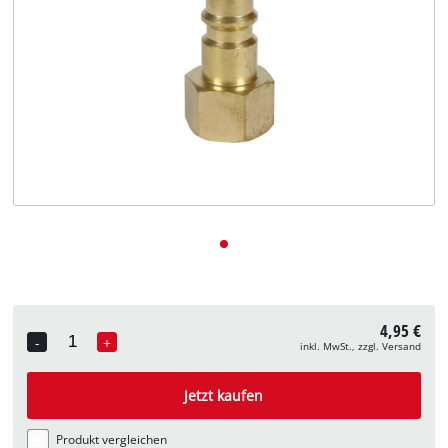
Deutsch
DE
Deutsch
English
4,95 €
-
+
inkl. MwSt., zzgl. Versand
Quantity
Jetzt kaufen
Produkt vergleichen