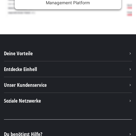
Management Platform
Deine Vorteile
Entdecke Einhell
Einhell weltweit
Unser Kundenservice
Über uns
Kontakt
Soziale Netzwerke
Nachhaltigkeit
Garantien & Produktregistrierung
Presseportal
Facebook
Ersatzteile & Bedienungsanleitungen
YouTube
Reparaturservice
Instagram
Du benötigst Hilfe?