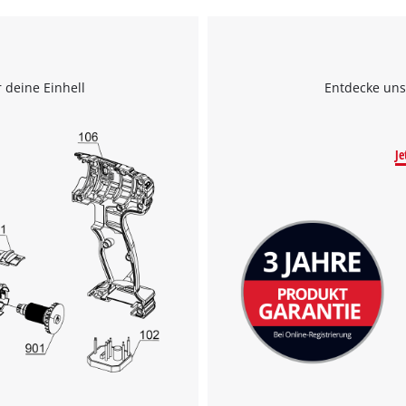
 deine Einhell
Entdecke uns
Je
Wir benötigen deine Zustimmung, um
Google Maps laden zu können!
This content is not permitted to load due
to trackers that are not disclosed to the
visitor. The website owner needs to setup