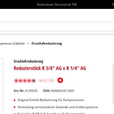
Kostenloser Versand ab 70€
N
pressor-Zubehör
Druckluftreduzierung
Druckluftreduzierung
Reduzierstück R 3/8" AG x R 1/4" AG
Art.-Nr:
4139630
EAN:
4006825411669
Original Einhell Reduzierung für Kompressoren
Verbindung verschiedener Gewinde und Größensysteme
Konischer R 3/8 Zoll-Anschluss (Außengewinde)