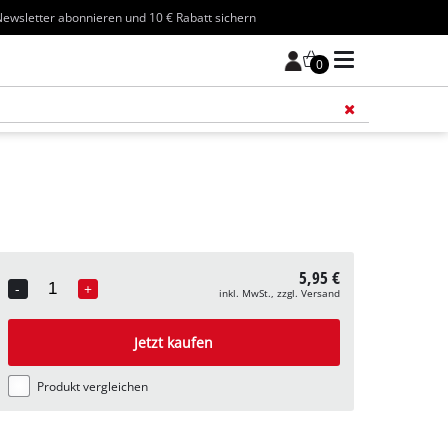
ewsletter abonnieren und 10 € Rabatt sichern
0
Füge 
5,95 €
-
+
inkl. MwSt., zzgl. Versand
Quantity
Jetzt kaufen
Produkt vergleichen