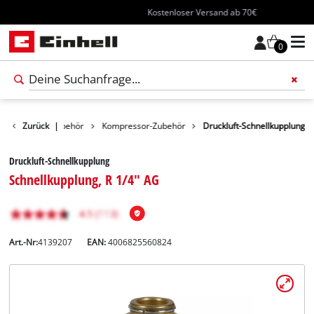
Kostenloser Versand ab 70€
0
Werkzeug-Zubehör
Zurück
|
Kompressor-Zubehör
Druckluft-Schnellkupplung
Druckluft-Schnellkupplung
Schnellkupplung, R 1/4" AG
Art.-Nr:
4139207
EAN:
4006825560824