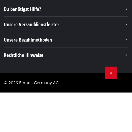
Reparaturservice
Instagram
Du benötigst Hilfe?
FAQs
TikTok
Rücksendungen / Widerruf
Unsere Versanddienstleister
Pinterest
Verpackungsrichtlinien
Linkedin
Unsere Bezahlmethoden
Hinweise zur Batterieentsorgung
Vertrag widerrufen
Rechtliche Hinweise
AGB
Datenschutz
© 2026 Einhell Germany AG
Impressum
Compliance
Verbraucherhinweise
Barrierefreiheits-Erklärung