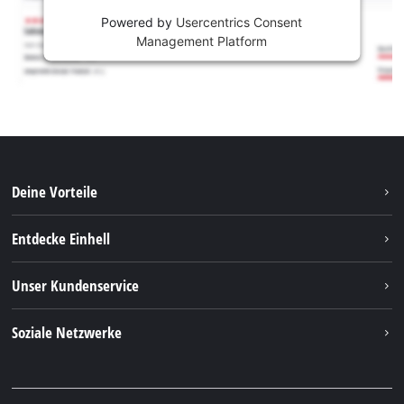
Powered by
Usercentrics Consent
Management Platform
Deine Vorteile
Entdecke Einhell
Einhell weltweit
Unser Kundenservice
Über uns
Kontakt
Soziale Netzwerke
Nachhaltigkeit
Garantien & Produktregistrierung
Presseportal
Facebook
Ersatzteile & Bedienungsanleitungen
YouTube