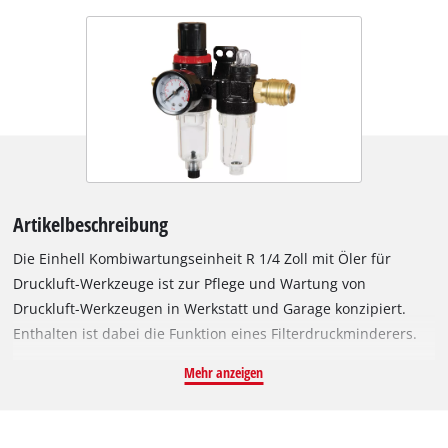
Artikelbeschreibung
Die Einhell Kombiwartungseinheit R 1/4 Zoll mit Öler für
Druckluft-Werkzeuge ist zur Pflege und Wartung von
Druckluft-Werkzeugen in Werkstatt und Garage konzipiert.
Enthalten ist dabei die Funktion eines Filterdruckminderers.
Zusätzlich kann Öl beigemengt werden. Druckluft-Werkzeuge
Mehr anzeigen
wie der Druckluft-Schlagschrauber benötigen Öl zum Schutz
der inneren mechanischen Bauelemente. Das
Druckluftwerkzeug-Öl wird in das Schauglas des Ölers