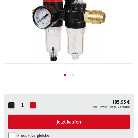
Deutsch
DE
Deutsch
English
105,95 €
-
+
inkl. MwSt., zzgl. Versand
Quantity
Jetzt kaufen
Produkt vergleichen