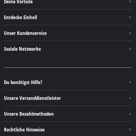
Deine Vorteile
Entdecke Einhell
Einhell weltweit
Unser Kundenservice
Über uns
Kontakt
Soziale Netzwerke
Nachhaltigkeit
Garantien & Produktregistrierung
Presseportal
Facebook
Ersatzteile & Bedienungsanleitungen
YouTube
Reparaturservice
Instagram
Du benötigst Hilfe?
FAQs
TikTok
Rücksendungen / Widerruf
Unsere Versanddienstleister
Pinterest
Verpackungsrichtlinien
Linkedin
Unsere Bezahlmethoden
Hinweise zur Batterieentsorgung
Vertrag widerrufen
Rechtliche Hinweise