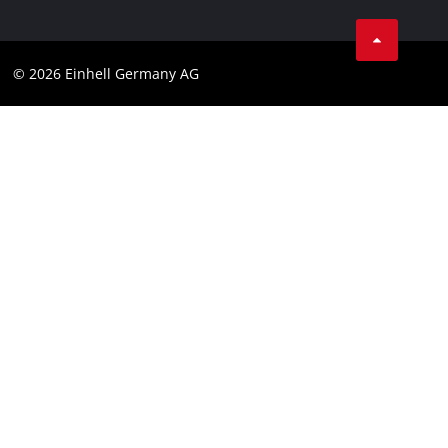
AGB
Datenschutz
© 2026 Einhell Germany AG
Impressum
Compliance
Verbraucherhinweise
Barrierefreiheits-Erklärung