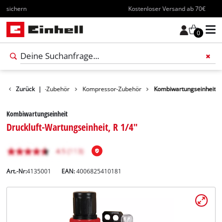
Kostenloser Versand ab 70€
0
ör
Zurück
Werkzeug-Zubehör
|
Kompressor-Zubehör
Kombiwartungseinheit
Kombiwartungseinheit
Druckluft-Wartungseinheit, R 1/4"
Art.-Nr:
4135001
EAN:
4006825410181