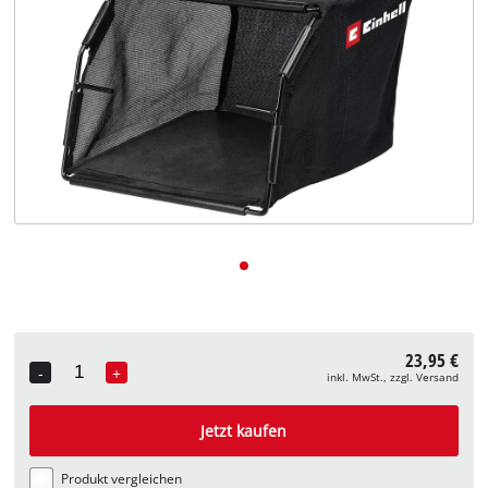
Deutsch
DE
Deutsch
English
23,95 €
-
+
inkl. MwSt., zzgl. Versand
Quantity
Jetzt kaufen
Produkt vergleichen