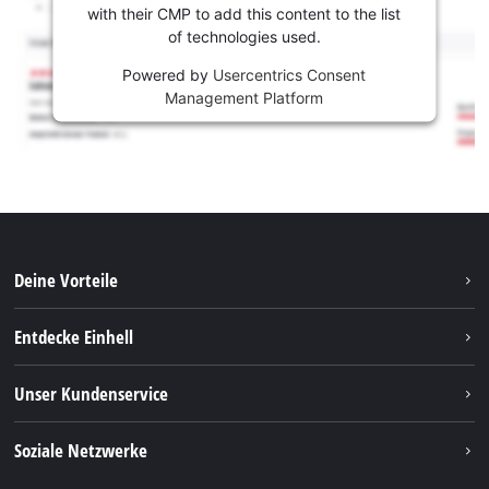
with their CMP to add this content to the list
of technologies used.
Powered by
Usercentrics Consent
Management Platform
Deine Vorteile
Entdecke Einhell
Einhell weltweit
Unser Kundenservice
Über uns
Kontakt
Soziale Netzwerke
Nachhaltigkeit
Garantien & Produktregistrierung
Presseportal