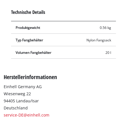
denn diese landen gleich während der Arbeit mit dem Akku-
Vertikutierer-Lüfter sauber gesammelt im Fangsack.
Technische Details
Produktgewicht
0.56 kg
Typ Fangbehälter
Nylon Fangsack
Volumen Fangbehälter
20 l
Herstellerinformationen
Einhell Germany AG
Wiesenweg 22
94405 Landau/Isar
Deutschland
service-DE@einhell.com