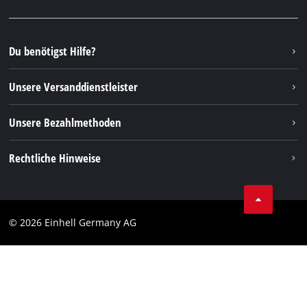
Facebook
Ersatzteile & Bedienungsanleitungen
YouTube
Reparaturservice
Instagram
Du benötigst Hilfe?
FAQs
TikTok
Rücksendungen / Widerruf
Unsere Versanddienstleister
Pinterest
Verpackungsrichtlinien
Linkedin
Unsere Bezahlmethoden
Hinweise zur Batterieentsorgung
Vertrag widerrufen
Rechtliche Hinweise
AGB
Datenschutz
© 2026 Einhell Germany AG
Impressum
Compliance
Verbraucherhinweise
Barrierefreiheits-Erklärung