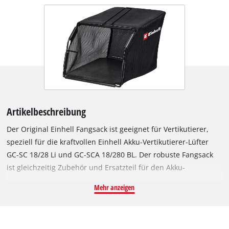
Artikelbeschreibung
Der Original Einhell Fangsack ist geeignet für Vertikutierer,
speziell für die kraftvollen Einhell Akku-Vertikutierer-Lüfter
GC-SC 18/28 Li und GC-SCA 18/280 BL. Der robuste Fangsack
ist gleichzeitig Zubehör und Ersatzteil für den Akku-
Vertikutierer. Der Fangsack hat ein Fassungsvolumen von 20
Mehr anzeigen
Litern und kann einfach montiert und demontiert werden.
Dank des praktischen Zubehörs müssen Gras- oder Moosreste
nicht mehr aufwendig im Nachhinein aufgesammelt werden,