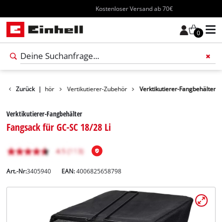
Kostenloser Versand ab 70€
0
rtengeräte-Zubehör
Zurück
|
Vertikutierer-Zubehör
Verktikutierer-Fangbehälter
Verktikutierer-Fangbehälter
Fangsack für GC-SC 18/28 Li
Art.-Nr:
3405940
EAN:
4006825658798