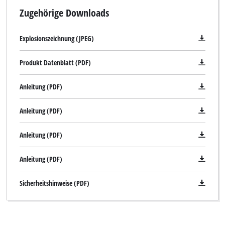
Zugehörige Downloads
Explosionszeichnung (JPEG)
Produkt Datenblatt (PDF)
Anleitung (PDF)
Anleitung (PDF)
Anleitung (PDF)
Anleitung (PDF)
Wir benötigen deine Zustimmung, um
Google Maps laden zu können!
Sicherheitshinweise (PDF)
This content is not permitted to load due
to trackers that are not disclosed to the
visitor. The website owner needs to setup
the site with their CMP to add this content