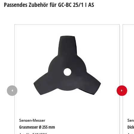
Passendes Zubehör für GC-BC 25/1 I AS
to the list of technologies used.
Powered by
Usercentrics Consent
Management Platform
Sensen-Messer
Sen
Grasmesser Ø 255 mm
Dic