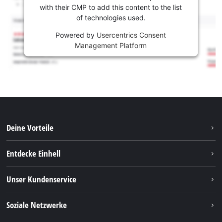
with their CMP to add this content to the list
of technologies used.
Powered by
Usercentrics Consent
Management Platform
Deine Vorteile
Entdecke Einhell
Einhell weltweit
Unser Kundenservice
Über uns
Kontakt
Soziale Netzwerke
Nachhaltigkeit
Garantien & Produktregistrierung
Presseportal