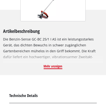
Artikelbeschreibung
Die Benzin-Sense GC-BC 25/1 I AS ist ein leistungsstarkes
Gerät, das dichten Bewuchs in schwer zugänglichen
Gartenbereichen mühelos in den Griff bekommt. Die Kraft
dafür liefert ein hochwertiger, vibrationsarmer Zweitakt-
Motor, der ruhig und zuverlässig arbeitet. Alle
Mehr anzeigen
Bedienelemente der Sense sind gut erreichbar am universell
einstellbaren Aluminium-Zweihandgriff in Bikehandle-
Ausführung untergebracht, so dass sich die Sense sehr
komfortabel und präzise führen lässt. Für fachgerechtes
Mähen kann die GH-BC 25/1 AS wahlweise mit einem 3-Zahn-
Technische Details
Messer oder einer Doppel-Fadenspule mit Tipp-Automatik
bestückt werden, die im Lieferumfang enthalten sind. Die GC-