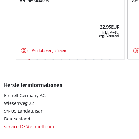
Art.-Nr: 3404996
Art
22.95
EUR
inkl. MwSt.,
zzgl. Versand
Produkt vergleichen
Herstellerinformationen
Einhell Germany AG
Wiesenweg 22
94405 Landau/Isar
Deutschland
service-DE@einhell.com