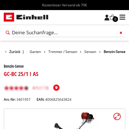
Kostenloser Versand ab 70€
0
Produkte
Zurück
|
Garten
Trimmer / Sensen
Sensen
Benzin-Sense
Benzin-Sense
GC-BC 25/1 I AS
Art.-Nr:
3401957
EAN:
4006825643824