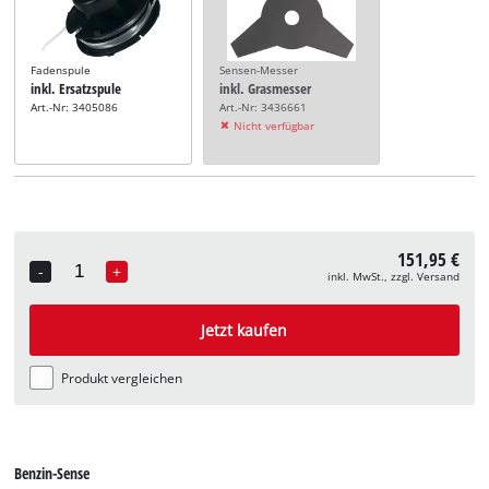
Fadenspule
Sensen-Messer
inkl. Ersatzspule
inkl. Grasmesser
Art.-Nr: 3405086
Art.-Nr: 3436661
Nicht verfügbar
151,95 €
-
+
inkl. MwSt., zzgl. Versand
Quantity
Jetzt kaufen
Produkt vergleichen
Benzin-Sense