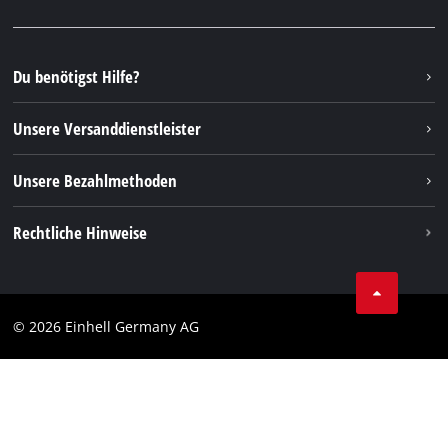
Facebook
Ersatzteile & Bedienungsanleitungen
YouTube
Reparaturservice
Instagram
Du benötigst Hilfe?
FAQs
TikTok
Rücksendungen / Widerruf
Unsere Versanddienstleister
Pinterest
Verpackungsrichtlinien
Linkedin
Unsere Bezahlmethoden
Hinweise zur Batterieentsorgung
Vertrag widerrufen
Rechtliche Hinweise
AGB
Datenschutz
© 2026 Einhell Germany AG
Impressum
Compliance
Verbraucherhinweise
Barrierefreiheits-Erklärung