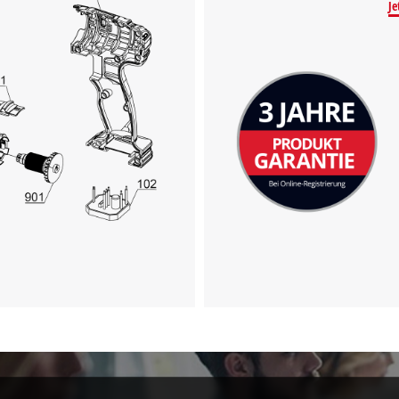
Je
Wir benötigen deine Zustimmung, um
Google Maps laden zu können!
This content is not permitted to load due
to trackers that are not disclosed to the
visitor. The website owner needs to setup
the site with their CMP to add this content
to the list of technologies used.
Powered by
Usercentrics Consent