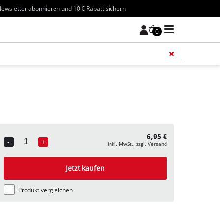
ewsletter abonnieren und 10 € Rabatt sichern
0
Füge 
6,95 €
-
+
inkl. MwSt., zzgl. Versand
Quantity
Jetzt kaufen
Produkt vergleichen