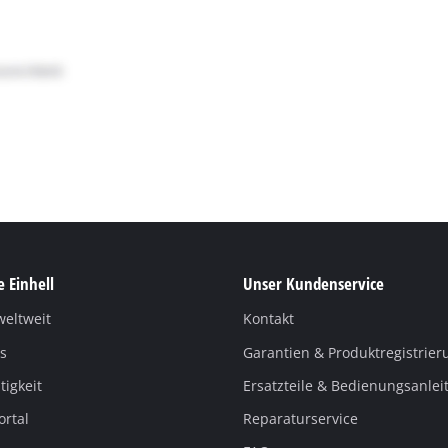
 Einhell
Unser Kundenservice
weltweit
Kontakt
s
Garantien & Produktregistrier
igkeit
Ersatzteile & Bedienungsanle
ortal
Reparaturservice