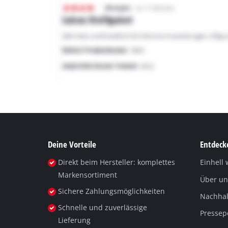
Deine Vorteile
Entdecke
Direkt beim Hersteller: komplettes
Einhell 
Markensortiment
Über un
Sichere Zahlungsmöglichkeiten
Nachhalt
Schnelle und zuverlässige
Pressep
Lieferung