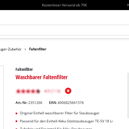
Kostenloser Versand ab 70€
N
uger-Zubehör
Faltenfilter
Faltenfilter
Waschbarer Faltenfilter
Art.-Nr:
2351266
EAN:
4006825661576
Original Einhell waschbarer Filter für Staubsauger
Passend für den Einhell Akku-Stielstaubsauger TE-SV 18 Li
Zubehör und Ersatzteil für Akku-Staubsauger