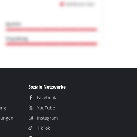
Soziale Netzwerke
Facebook
ung
YouTube
itungen
Instagram
TikTok