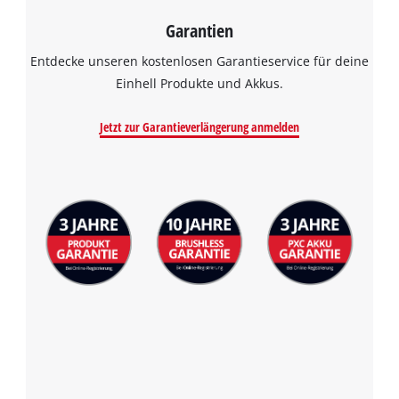
visitor. The website owner needs to setup
the site with their CMP to add this content
Garantien
to the list of technologies used.
Entdecke unseren kostenlosen Garantieservice für deine
Powered by
Usercentrics Consent
Einhell Produkte und Akkus.
Management Platform
Jetzt zur Garantieverlängerung anmelden