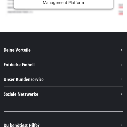
Management Platform
Deine Vorteile
Entdecke Einhell
Einhell weltweit
Unser Kundenservice
Über uns
Kontakt
Soziale Netzwerke
Nachhaltigkeit
Garantien & Produktregistrierung
Presseportal
Facebook
Ersatzteile & Bedienungsanleitungen
YouTube
Reparaturservice
Instagram
Du benötigst Hilfe?