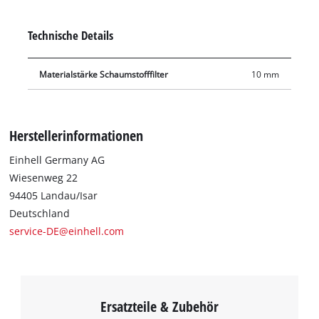
Einsatzes vor groben Verunreinigungen zu schützen. Die Filter
bestehen aus 10 mm dickem Schaumstoff. Für eine häufige
Technische Details
Nutzung und eine hohe Lebensdauer sind sie besonders
reißfest.
Materialstärke Schaumstofffilter
10 mm
Herstellerinformationen
Einhell Germany AG
Wiesenweg 22
94405 Landau/Isar
Deutschland
service-DE@einhell.com
Ersatzteile & Zubehör