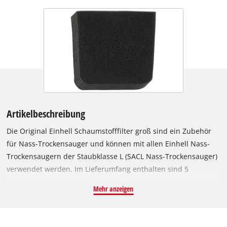
Artikelbeschreibung
Die Original Einhell Schaumstofffilter groß sind ein Zubehör
für Nass-Trockensauger und können mit allen Einhell Nass-
Trockensaugern der Staubklasse L (SACL Nass-Trockensauger)
verwendet werden. Im Lieferumfang enthalten sind 5
Schaumstofffilter, die zum Nasssaugen, also zum Aufsaugen
Mehr anzeigen
von Flüssigkeiten benötigt werden. Dazu wird ein
Schaumstofffilter über den Filterkorb des Nass-
Trockensaugers gezogen, um den Motor während des