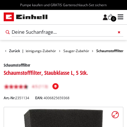
Kostenloser Versand ab 70€
0
Zubehör
Zurück
|
Reinigungs-Zubehör
Sauger-Zubehör
Schaumstofffilter
Schaumstofffilter
Schaumstofffilter, Staubklasse L, 5 Stk.
Art.-Nr:
2351134
EAN:
4006825659368