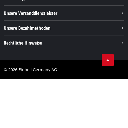
FAQs
TikTok
Rücksendungen / Widerruf
Unsere Versanddienstleister
Pinterest
Verpackungsrichtlinien
Linkedin
Unsere Bezahlmethoden
Hinweise zur Batterieentsorgung
Vertrag widerrufen
Rechtliche Hinweise
AGB
Datenschutz
© 2026 Einhell Germany AG
Impressum
Compliance
Verbraucherhinweise
Barrierefreiheits-Erklärung