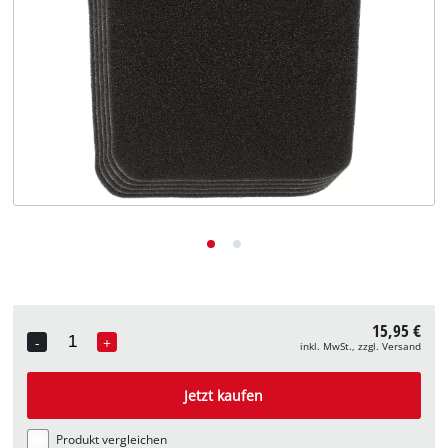
Deutsch
DE
Deutsch
English
15,95 €
-
+
inkl. MwSt., zzgl. Versand
Quantity
Jetzt kaufen
Produkt vergleichen