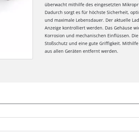
überwacht mithilfe des eingesetzten Mikropr
Dadurch sorgt es für höchste Sicherheit, op
und maximale Lebensdauer. Der aktuelle Lad
Anzeige kontrolliert werden. Das Gehäuse w
Korrosion und mechanischen Einflüssen. Di
Stoßschutz und eine gute Griffigkeit. Mithilf
aus allen Geräten entfernt werden.
Wir benötigen deine Zustimmung, um
Google Maps laden zu können!
This content is not permitted to load due
to trackers that are not disclosed to the