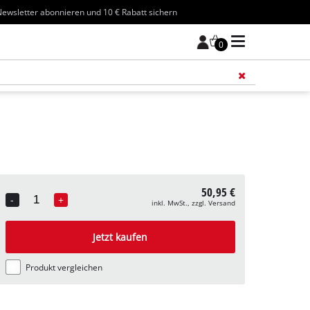
ewsletter abonnieren und 10 € Rabatt sichern
0
Füge 
50,95 €
-
+
inkl. MwSt., zzgl. Versand
Quantity
Jetzt kaufen
Produkt vergleichen