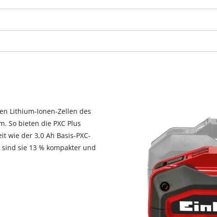
visitor. The website owner needs to setup
the site with their CMP to add this content
to the list of technologies used.
Powered by
Usercentrics Consent
Management Platform
ten Lithium-Ionen-Zellen des
m. So bieten die PXC Plus
eit wie der 3,0 Ah Basis-PXC-
 sind sie 13 % kompakter und