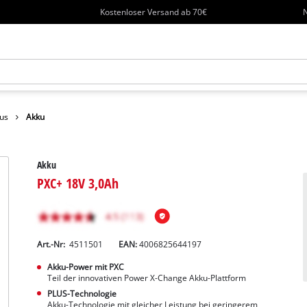
Kostenloser Versand ab 70€
N
us
Akku
Akku
PXC+ 18V 3,0Ah
Art.-Nr:
4511501
EAN:
4006825644197
Akku-Power mit PXC
Teil der innovativen Power X-Change Akku-Plattform
PLUS-Technologie
Akku-Technologie mit gleicher Leistung bei geringerem