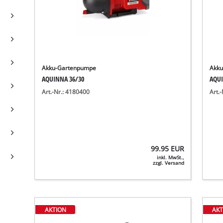
Akku-Gartenpumpe
Akk
AQUINNA 36/30
AQUI
Art.-Nr.: 4180400
Art.
99.95
EUR
inkl. MwSt.,
zzgl. Versand
AKTION
AKT