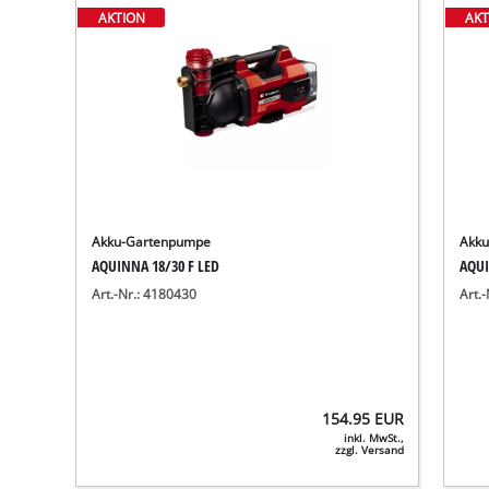
AKTION
AKT
Akku-Gartenpumpe
Akk
AQUINNA 18/30 F LED
AQUI
Art.-Nr.: 4180430
Art.
154.95
EUR
inkl. MwSt.,
zzgl. Versand