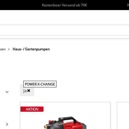
Kostenloser Versand ab 70€
N
pen
Haus- / Gartenpumpen
POWER X-CHANGE
Ja
AKTION