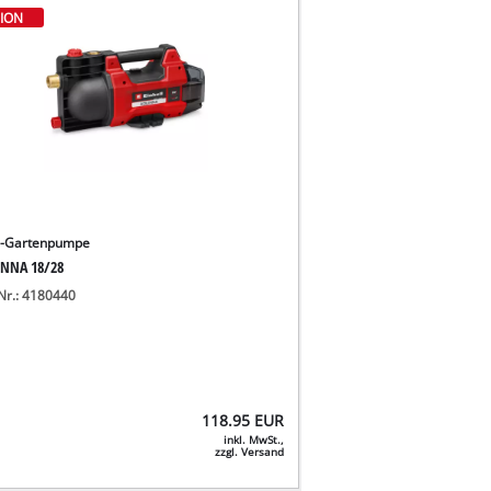
ION
u-Gartenpumpe
NNA 18/28
-Nr.: 4180440
118.95
EUR
inkl. MwSt.,
zzgl. Versand