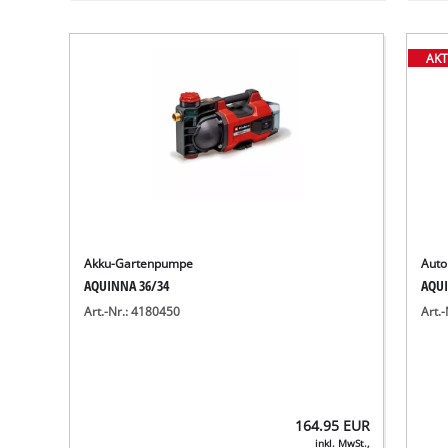
AKT
Akku-Gartenpumpe
Auto
AQUINNA 36/34
AQUI
Art.-Nr.: 4180450
Art.
164.95
EUR
inkl. MwSt.,