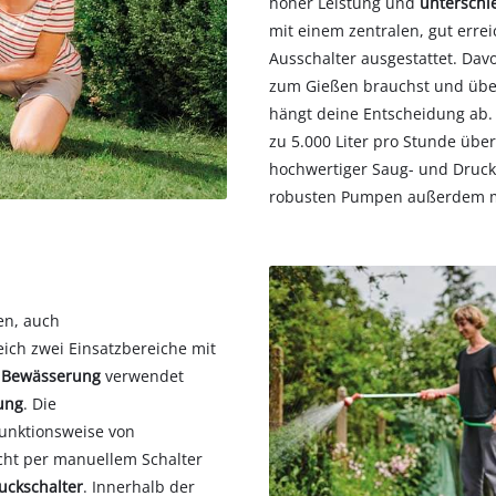
hoher Leistung und
unterschi
mit einem zentralen, gut erre
Ausschalter ausgestattet. Davo
zum Gießen brauchst und übe
hängt deine Entscheidung ab
zu 5.000 Liter pro Stunde üb
hochwertiger Saug- und Druck
robusten Pumpen außerdem m
en, auch
ich zwei Einsatzbereiche mit
r Bewässerung
verwendet
ung
. Die
unktionsweise von
ht per manuellem Schalter
uckschalter
. Innerhalb der