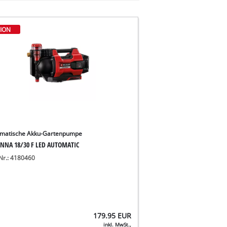
ION
matische Akku-Gartenpumpe
NNA 18/30 F LED AUTOMATIC
-Nr.: 4180460
179.95
EUR
inkl. MwSt.,