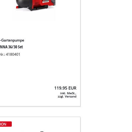
u-Gartenpumpe
NNA 36/30 Set
-Nr.: 4180401
119.95
EUR
inkl. MwSt.,
zzgl. Versand
ION